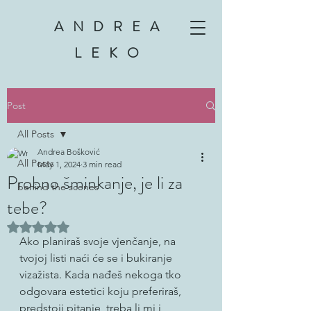
ANDREA
LEKO
Post
All Posts
Andrea Bošković
All Posts
May 1, 2024
3 min read
Probno šminkanje, je li za
behind the scenes
tebe?
Rated NaN out of 5 stars.
Ako planiraš svoje vjenčanje, na 
tvojoj listi naći će se i bukiranje 
vizažista. Kada nađeš nekoga tko 
odgovara estetici koju preferiraš, 
predstoji pitanje, treba li mi i 