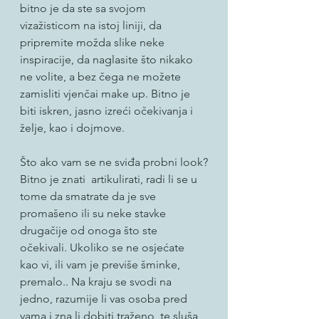
bitno je da ste sa svojom 
vizažisticom na istoj liniji, da 
pripremite možda slike neke 
inspiracije, da naglasite što nikako 
ne volite, a bez čega ne možete 
zamisliti vjenčai make up. Bitno je 
biti iskren, jasno izreći očekivanja i 
želje, kao i dojmove. 
Što ako vam se ne sviđa probni look?
Bitno je znati  artikulirati, radi li se u 
tome da smatrate da je sve 
promašeno ili su neke stavke 
drugačije od onoga što ste 
očekivali. Ukoliko se ne osjećate 
kao vi, ili vam je previše šminke, 
premalo.. Na kraju se svodi na 
jedno, razumije li vas osoba pred 
vama i zna li dobiti traženo, te sluša 