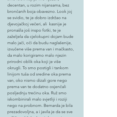
decentan, u rozim nijansama, bez 
brončanih boja obavezno. Look joj 
se svidio, te je dobro izdržao na 
djevojačkoj večeri, ali  kasnije je 
pronašla još inspo fotki, te je 
zaželjela da cjelokupni dojam bude 
malo jači, oči da budu naglašenije, 
izvučene više prema van i mačkasto, 
da malo korigiramo malo njezin 
prirodni oblik oka koji je više 
okrugli. To smo postigli i tankom 
linijom tuša od sredine oka prema 
van, oko nismo dizali gore nego 
prema van te dodatno osjenčali 
posljednju trećinu oka. Ruž smo 
iskombinirali malo svjetliji i roziji 
nego na probnom. Bernarda je bila 
prezadovoljna, a i javila je da se sve 