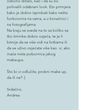
odlično držalo, kao i da su svi 
pohvalili odabrani look. Eto primjera 
kako je dobro isprobati kako nešto 
funkcionira na vama, a u konačnici i 
na fotografijama. 
Na kraju se svede na to sa koliko se 
tko šminke dobro osjeća, te je li 
bitnije da se više vidi na fotkama ili 
da se uživo osjećate više kao  vi, ako 
inače niste pobornica jakog 
makeupa.
Što bi vi odlučile, probni make up, 
da ili ne? :)
Srdačno,
Andrea