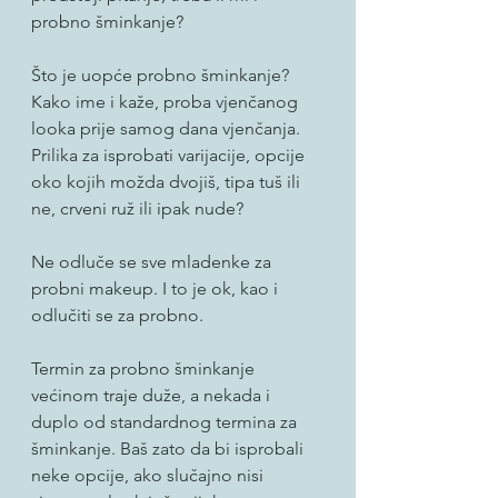
probno šminkanje?
Što je uopće probno šminkanje?
Kako ime i kaže, proba vjenčanog 
looka prije samog dana vjenčanja. 
Prilika za isprobati varijacije, opcije 
oko kojih možda dvojiš, tipa tuš ili 
ne, crveni ruž ili ipak nude? 
Ne odluče se sve mladenke za 
probni makeup. I to je ok, kao i 
odlučiti se za probno. 
Termin za probno šminkanje 
većinom traje duže, a nekada i 
duplo od standardnog termina za 
šminkanje. Baš zato da bi isprobali 
neke opcije, ako slučajno nisi 