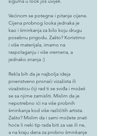
sigurna u look još uvijek.
Većinom se potegne i pitanje cijene. 
Cijena probnog looka jednaka je 
kao i šminkanja za bilo koju drugu 
posebnu prigodu. Zašto? Koristimo 
i više materijala, imamo na 
raspolaganju i više vremena, a 
jednako znanja :)
Rekla bih da je najbolja ideja 
prvenstveno pronaći vizažista ili 
vizažisticu čiji rad ti se sviđa i možeš 
se sa njime zamisliti. Mislim da je 
nepotrebno ići na više probnih 
šminkanja kod više različitih artista. 
Zašto? Mislim da i sami možete znati 
hoće li neki tip rada biti za vas ili ne, 
a na kraju dana za probno šminkanje 