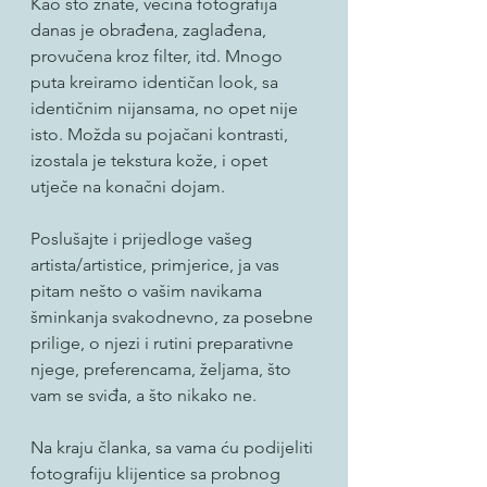
Kao što znate, većina fotografija 
danas je obrađena, zaglađena, 
provučena kroz filter, itd. Mnogo 
puta kreiramo identičan look, sa 
identičnim nijansama, no opet nije 
isto. Možda su pojačani kontrasti, 
izostala je tekstura kože, i opet 
utječe na konačni dojam. 
Poslušajte i prijedloge vašeg 
artista/artistice, primjerice, ja vas 
pitam nešto o vašim navikama 
šminkanja svakodnevno, za posebne 
prilige, o njezi i rutini preparativne 
njege, preferencama, željama, što 
vam se sviđa, a što nikako ne. 
Na kraju članka, sa vama ću podijeliti 
fotografiju klijentice sa probnog 